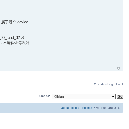
属于哪个 device
0_read_32 和
 。请注意，不能保证每次计
2 posts • Page
1
of
1
Jump to:
Delete all board cookies
• All times are UTC