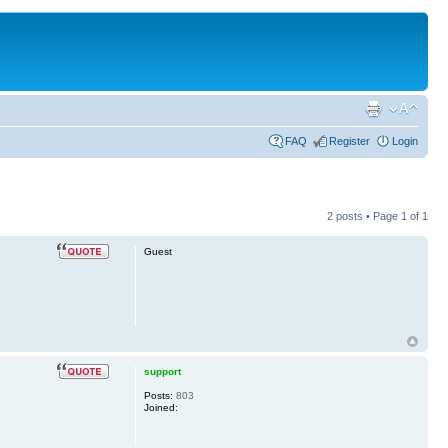
FAQ
Register
Login
2 posts • Page
1
of
1
Guest
support
Posts:
803
Joined: